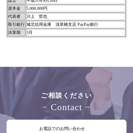
設立
平成
31
年
4
月
26
日
資本金
5,000,000円
代表者
川上 哲也
取引銀行
城北信用金庫 浅草橋支店 PayPay銀行
決算期
3月
ご相談ください
− Contact −
お電話でのお問い合わせ