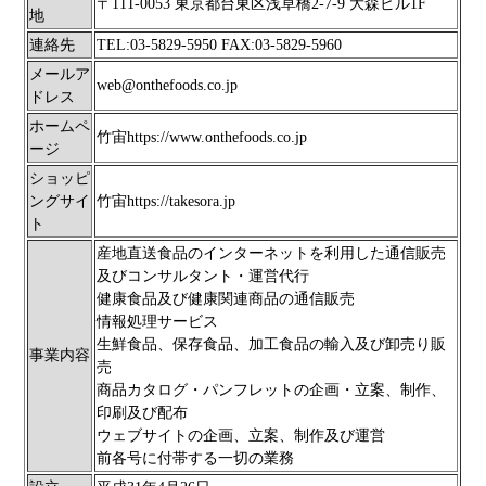
〒111-0053 東京都台東区浅草橋2-7-9 大森ビル1F
地
連絡先
TEL:03-5829-5950 FAX:03-5829-5960
メールア
web@onthefoods.co.jp
ドレス
ホームペ
竹宙
https://www.onthefoods.co.jp
ージ
ショッピ
ングサイ
竹宙
https://takesora.jp
ト
産地直送食品のインターネットを利用した通信販売
及びコンサルタント・運営代行
健康食品及び健康関連商品の通信販売
情報処理サービス
生鮮食品、保存食品、加工食品の輸入及び卸売り販
事業内容
売
商品カタログ・パンフレットの企画・立案、制作、
印刷及び配布
ウェブサイトの企画、立案、制作及び運営
前各号に付帯する一切の業務